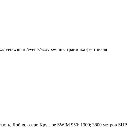
://iverswim.ru/events/azov-swim/ Страничка фестиваля
асть, Лобня, озеро Круглое SWIM 950; 1900; 3800 метров SUP