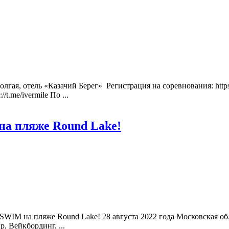
олгая, отель «Казачий Берег» Регистрация на соревнования: https
/t.me/ivermile По ...
а пляже Round Lake!
WIM на пляже Round Lake! 28 августа 2022 года Московская обл
, Вейкбординг, ...